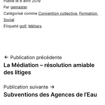
Publié le
8 avril 2019
Par
gemaster
Catégorisé comme
Convention collective
,
Formation
,
Social
Étiqueté
golf
,
Métiers
Navigation
Publication précédente
La Médiation – résolution amiable
de
des litiges
l’article
Publication suivante
Subventions des Agences de l’Eau