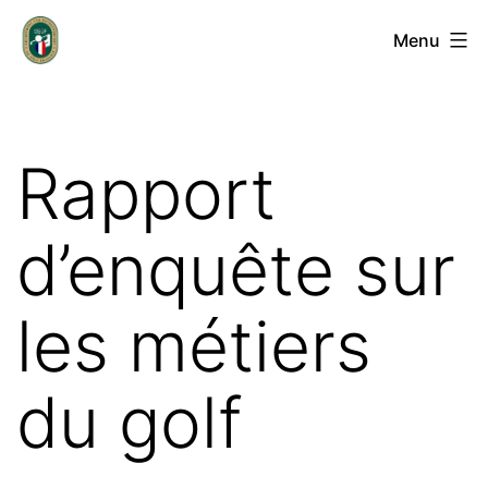
Aller
Groupement
Menu
au
des
contenu
Entrepreneurs
de
Rapport
Golf
Français
d’enquête sur
les métiers
du golf