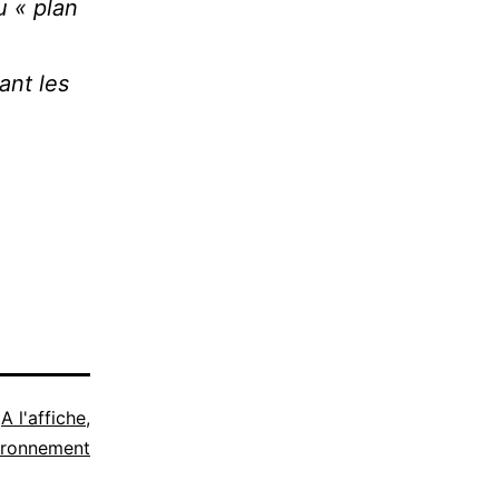
u « plan
ant les
e
A l'affiche
,
ironnement