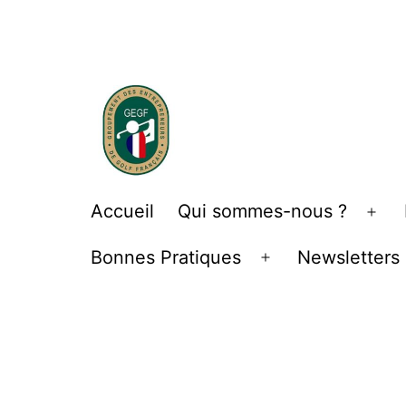
Aller
au
contenu
Groupement
Accueil
Qui sommes-nous ?
Ouv
des
le
Bonnes Pratiques
Newsletters
Entrepreneurs
Ouvrir
me
de
le
menu
Golf
Français