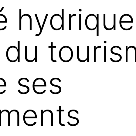
 hydrique 
 du touri
e ses
ments