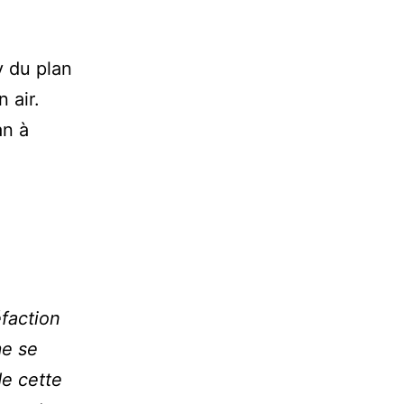
y du plan
 air.
an à
faction
me se
de cette