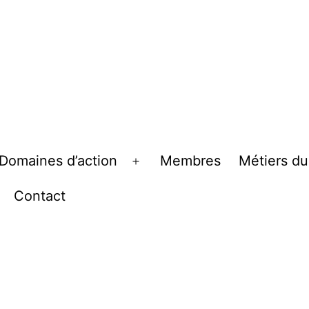
Domaines d’action
Membres
Métiers du
rir
Ouvrir
le
Contact
nu
menu