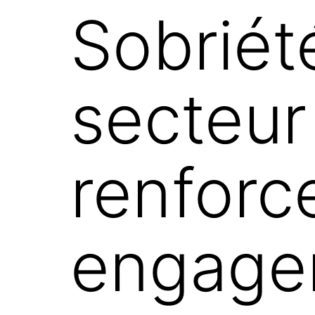
Sobriété
secteur
renforc
engage