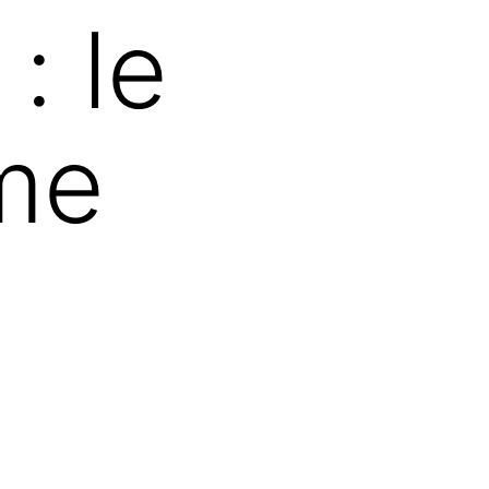
: le
sme