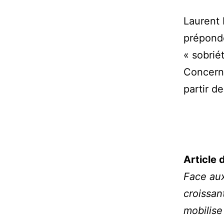
Laurent 
prépondé
« sobriét
Concerna
partir de
Article 
Face aux
croissan
mobilise