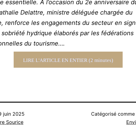
e essentielle. À l’occasion du 2e anniversaire d
athalie Delattre, ministre déléguée chargée du
, renforce les engagements du secteur en sign
 sobriété hydrique élaborés par les fédérations
onnelles du tourisme….
LIRE L'ARTICLE EN ENTIER (2 minutes)
9 juin 2025
Catégorisé comm
re Sourice
Env