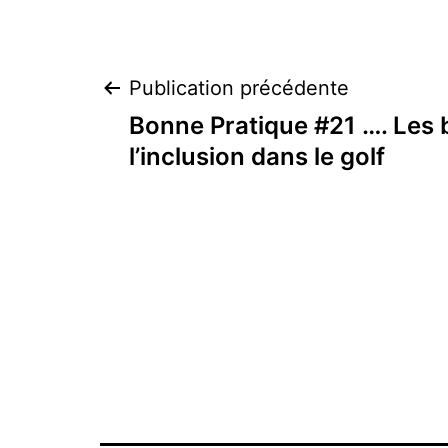
Navigation
Publication précédente
Bonne Pratique #21 …. Les b
de
l’inclusion dans le golf
l’article