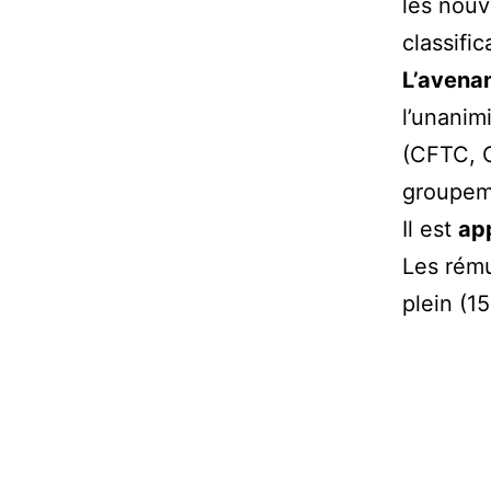
les nouv
classific
L’avenan
l’unanim
(CFTC, 
groupem
Il est
ap
Les rému
plein (1