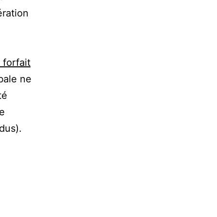
ration
forfait
bale ne
té
e
dus).