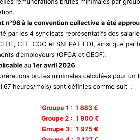
elles rémunérations brutes minimales par grou
ation.
t n°96 à la convention collective
a été appro
ité par les 4 syndicats représentatifs des salarié
CFDT, CFE-CGC et SNEPAT-FO), ainsi que par l
ents d’employeurs (GFGA et GEGF).
plicable
au
1er avril 2026
.
nérations brutes minimales calculées pour un
51,67 heures/mois) sont définies comme suit :
Groupe 1 : 1 883 €
Groupe 2 : 1 900 €
Groupe 3 : 1 975 €
Groupe 4 : 2 137 €