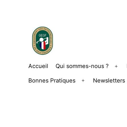
Aller
au
contenu
Groupement
Accueil
Qui sommes-nous ?
Ouv
des
le
Bonnes Pratiques
Newsletters
Entrepreneurs
Ouvrir
me
de
le
menu
Golf
Français