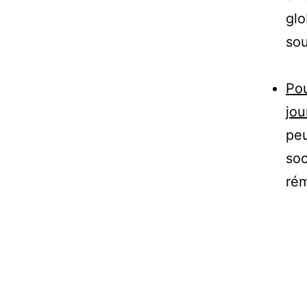
glo
sou
Pou
jou
peu
so
rém