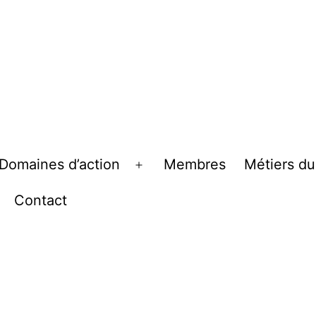
Domaines d’action
Membres
Métiers du
rir
Ouvrir
le
Contact
nu
menu