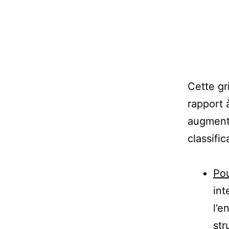
Cette gr
rapport 
augment
classific
Pou
int
l’e
str