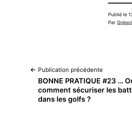
Publié le
1
Par
Grégoi
Navigation
Publication précédente
BONNE PRATIQUE #23 … Ou
de
comment sécuriser les batte
dans les golfs ?
l’article