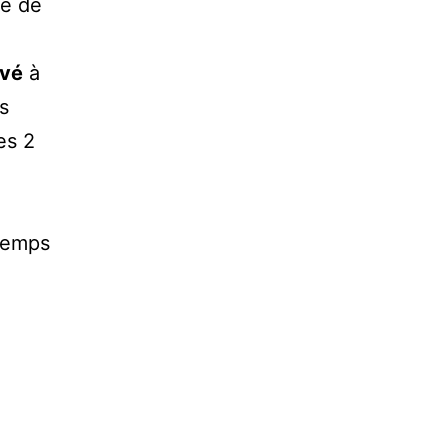
pe de
uvé
à
s
es 2
 temps