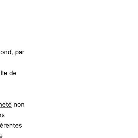
pond, par
lle de
neté
non
ns
férentes
e