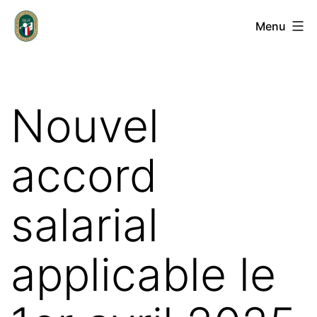
Aller
Groupement
Menu
au
des
contenu
Entrepreneurs
de
Nouvel
Golf
Français
accord
salarial
applicable le