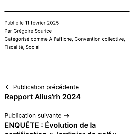
Publié le
11 février 2025
Par
Grégoire Sourice
Catégorisé comme
A l'affiche
,
Convention collective
,
Fiscalité
,
Social
Navigation
Publication précédente
Rapport Alius’rh 2024
de
l’article
Publication suivante
ENQUÊTE : Évolution de la