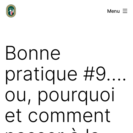
Aller
Groupement
Menu
au
des
contenu
Entrepreneurs
de
Bonne
Golf
Français
pratique #9….
ou, pourquoi
et comment