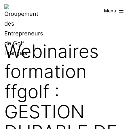
Aller
Groupement
Menu
au
des
contenu
Entrepreneurs
de
Webinaires
Golf
Français
formation
ffgolf :
GESTION