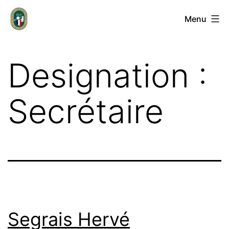
Aller
Groupement
Menu
au
des
contenu
Entrepreneurs
Designation :
de
Golf
Secrétaire
Français
Segrais Hervé