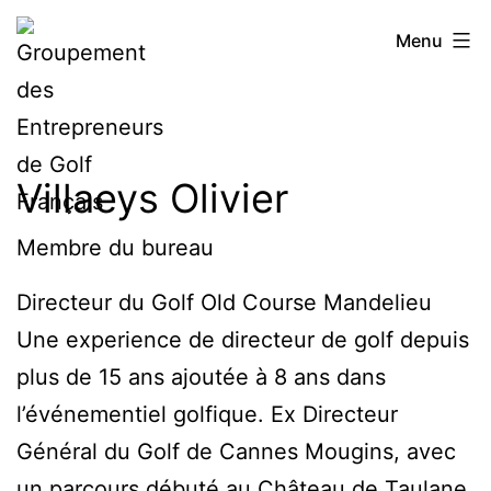
Aller
Groupement
Menu
au
des
contenu
Entrepreneurs
de
Villaeys Olivier
Golf
Français
Membre du bureau
Directeur du Golf Old Course Mandelieu
Une experience de directeur de golf depuis
plus de 15 ans ajoutée à 8 ans dans
l’événementiel golfique. Ex Directeur
Général du Golf de Cannes Mougins, avec
un parcours débuté au Château de Taulane.