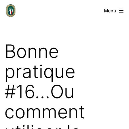
Aller
Groupement
Menu
au
des
contenu
Entrepreneurs
de
Bonne
Golf
Français
pratique
#16…Ou
comment